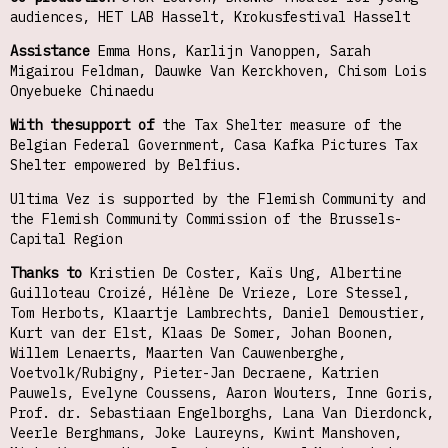
audiences, HET LAB Hasselt, Krokusfestival Hasselt
Assistance
Emma Hons, Karlijn Vanoppen, Sarah
Migairou Feldman, Dauwke Van Kerckhoven, Chisom Lois
Onyebueke Chinaedu
With
the
support
of
the Tax Shelter measure of the
Belgian Federal Government, Casa Kafka Pictures Tax
Shelter empowered by Belfius.
Ultima Vez is supported by the Flemish Community and
the Flemish Community Commission of the Brussels-
Capital Region
Thanks to
Kristien De Coster, Kaïs Ung, Albertine
Guilloteau Croizé, Hélène De Vrieze, Lore Stessel,
Tom Herbots, Klaartje Lambrechts, Daniel Demoustier,
Kurt van der Elst, Klaas De Somer, Johan Boonen,
Willem Lenaerts, Maarten Van Cauwenberghe,
Voetvolk/Rubigny, Pieter-Jan Decraene, Katrien
Pauwels, Evelyne Coussens, Aaron Wouters, Inne Goris,
Prof. dr. Sebastiaan Engelborghs, Lana Van Dierdonck,
Veerle Berghmans, Joke Laureyns, Kwint Manshoven,