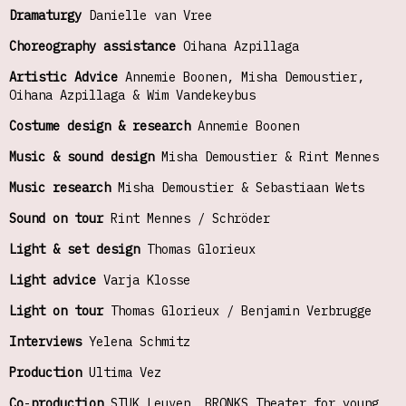
Dramaturgy
Danielle van Vree
Choreography
assistance
Oihana Azpillaga
Artistic Advice
Annemie Boonen, Misha Demoustier,
Oihana Azpillaga & Wim Vandekeybus
Costume design
& research
Annemie Boonen
Music & sound design
Misha Demoustier & Rint Mennes
Music research
Misha Demoustier & Sebastiaan Wets
Sound on tour
Rint Mennes / Schröder
Light
& set design
Thomas Glorieux
Light
advice
Varja Klosse
Light on tour
Thomas Glorieux / Benjamin Verbrugge
Interviews
Yelena Schmitz
Production
Ultima Vez
Co
-
production
STUK Leuven, BRONKS Theater for young