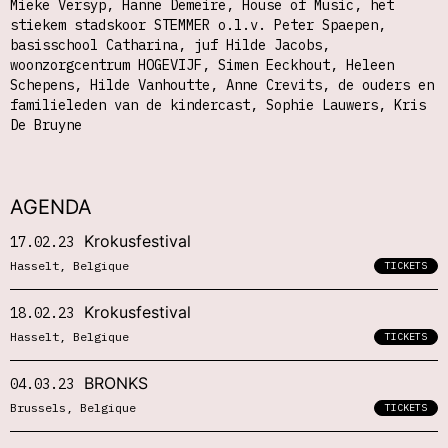
Mieke Versyp, Hanne Demeire, House of Music, het
stiekem stadskoor STEMMER o.l.v. Peter Spaepen,
basisschool Catharina, juf Hilde Jacobs,
woonzorgcentrum HOGEVIJF, Simen Eeckhout, Heleen
Schepens, Hilde Vanhoutte, Anne Crevits, de ouders en
familieleden van de kindercast, Sophie Lauwers, Kris
De Bruyne
AGENDA
Krokusfestival
17.02.23
Hasselt, Belgique
TICKETS
Krokusfestival
18.02.23
Hasselt, Belgique
TICKETS
BRONKS
04.03.23
Brussels, Belgique
TICKETS